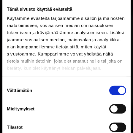
Tämä sivusto käyttää evästeitä
Käytämme evästeitä tarjoamamme sisällön ja mainosten
räätälöimiseen, sosiaalisen median ominaisuuksien
tukemiseen ja kävijämäärämme analysoimiseen. Lisäksi
jaamme sosiaalisen median, mainosalan ja analytiikka-
alan kumppaneillemme tietoja siitä, miten käytät
sivustoamme. Kumppanimme voivat yhdistää näitä
tietoja muihin tietoihin, joita olet antanut heille tai joita on
kerätty, kun olet käyttänyt heidän palvelujaan.
Suostumuksen
RASKAAN
Välttämätön
valinta
KALUSTON
HUOLTOKORJAAMO
Mieltymykset
SCANIA SAF VOLVO BPW
Tilastot
MERCEDES-BENZ IVECO ROR